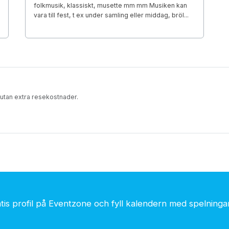
folkmusik, klassiskt, musette mm mm Musiken kan
vara till fest, t ex under samling eller middag, bröl...
 utan extra resekostnader.
is profil på Eventzone och fyll kalendern med spelningar.