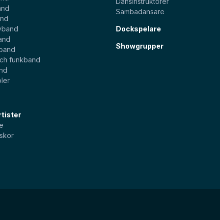
Dansinstruktörer
and
Sambadansare
and
yband
Dockspelare
and
Showgrupper
sband
och funkband
and
ler
tister
e
skor