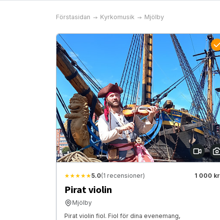
Förstasidan
Kyrkomusik
Mjölby
★★★★★
5.0
(1 recensioner)
1 000 kr
Pirat violin
Mjölby
Pirat violin fiol. Fiol för dina evenemang,