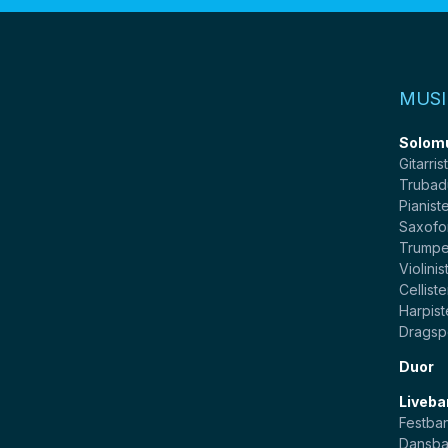
MUSI
Solom
Gitarris
Trubad
Pianist
Saxofo
Trumpe
Violinis
Celliste
Harpist
Dragsp
Duor
Liveba
Festba
Dansb