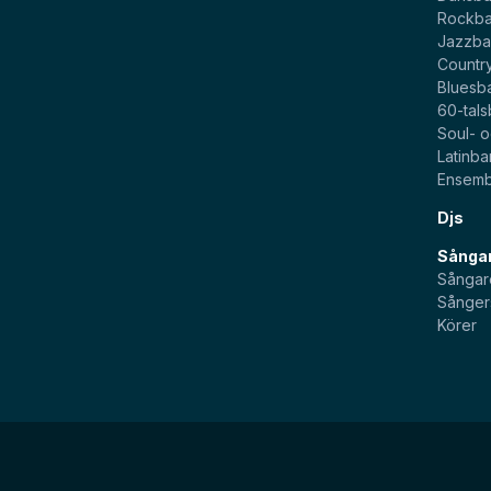
Rockb
Jazzb
Countr
Bluesb
60-tal
Soul- 
Latinb
Ensemb
Djs
Sångar
Sångar
Sånger
Körer