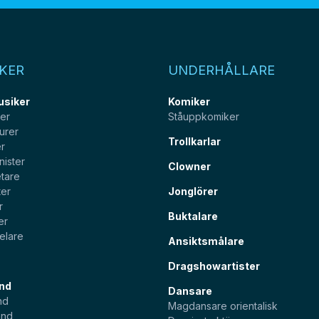
KER
UNDERHÅLLARE
usiker
Komiker
ter
Ståuppkomiker
urer
Trollkarlar
er
nister
Clowner
tare
ter
Jonglörer
r
Buktalare
er
elare
Ansiktsmålare
Dragshowartister
nd
Dansare
nd
Magdansare orientalisk
and