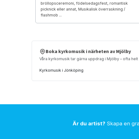
bröllopsceremoni, födelsedagsfest, romantisk
picknick eller annat, Musikalisk överraskning /
flashmob ...
Boka kyrkomusik i närheten av Mjölby
Våra kyrkomusik tar gärna uppdrag i Mjölby – ofta helt
Kyrkomusik i Jönköping
Är du artist?
Skapa en grat