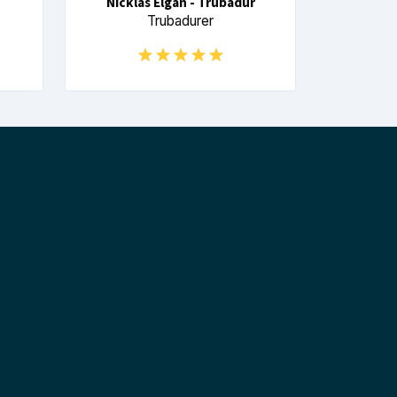
Nicklas Elgan - Trubadur
Trubadurer