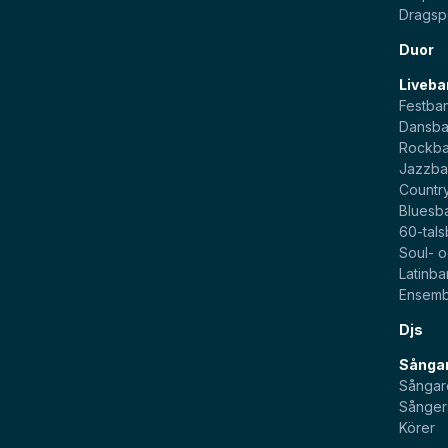
Dragsp
Duor
Liveba
Festba
Dansb
Rockb
Jazzb
Countr
Bluesb
60-tal
Soul- 
Latinb
Ensemb
Djs
Sångar
Sångar
Sånger
Körer