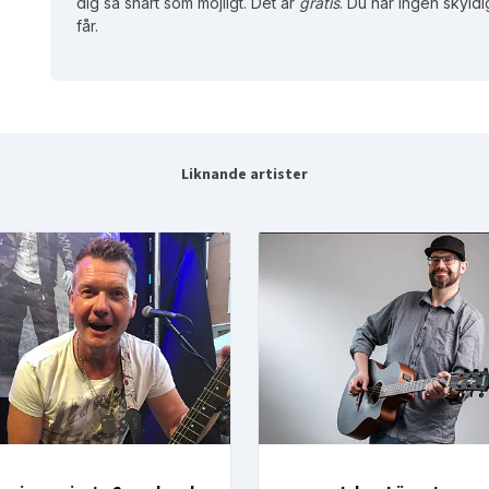
dig så snart som möjligt. Det är
gratis
. Du har ingen skyldi
får.
Liknande artister