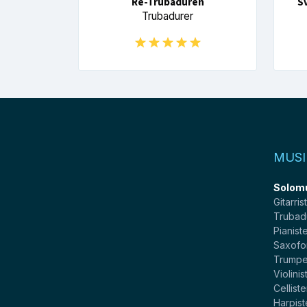
Re-Trubaduren
S
Trubadurer
MUSI
Solom
Gitarris
Trubad
Pianist
Saxofo
Trumpe
Violinis
Celliste
Harpist