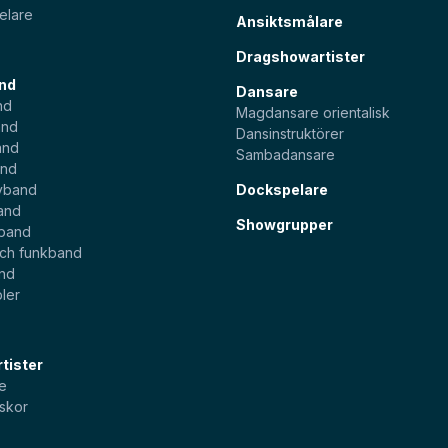
elare
Ansiktsmålare
Dragshowartister
nd
Dansare
nd
Magdansare orientalisk
and
Dansinstruktörer
and
Sambadansare
and
yband
Dockspelare
and
Showgrupper
sband
och funkband
and
ler
tister
e
skor