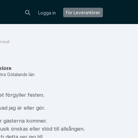
För Leverantörer
Logga in
iwall
RÅDEN
tra Götalands län
t förgyller festen.
d jag är eller gör.
är gästerna kommer.
sik önskas eller stöd till allsången.
 detta ser jag till.