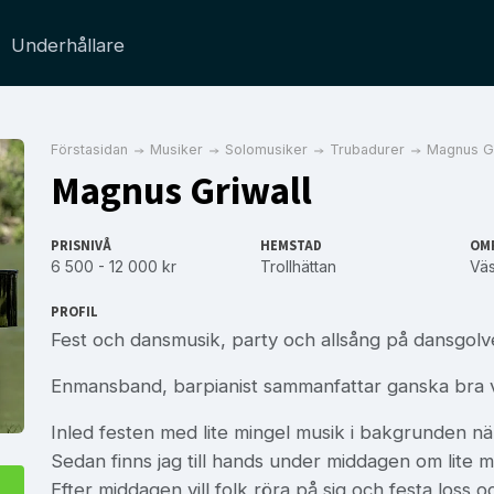
Underhållare
Förstasidan
Musiker
Solomusiker
Trubadurer
Magnus Gr
Magnus Griwall
PRISNIVÅ
HEMSTAD
OM
6 500 - 12 000 kr
Trollhättan
Väs
PROFIL
Fest och dansmusik, party och allsång på dansgolve
Enmansband, barpianist sammanfattar ganska bra va
Inled festen med lite mingel musik i bakgrunden n
Sedan finns jag till hands under middagen om lite mu
Efter middagen vill folk röra på sig och festa loss och