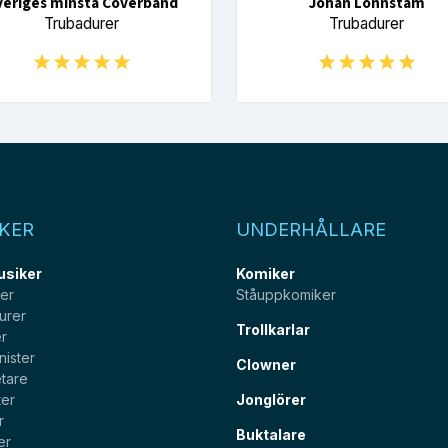
veriges minsta Coverband
Johan Lönnstam
Trubadurer
Trubadurer
KER
UNDERHÅLLARE
usiker
Komiker
ter
Ståuppkomiker
urer
Trollkarlar
er
nister
Clowner
tare
ter
Jonglörer
r
Buktalare
er