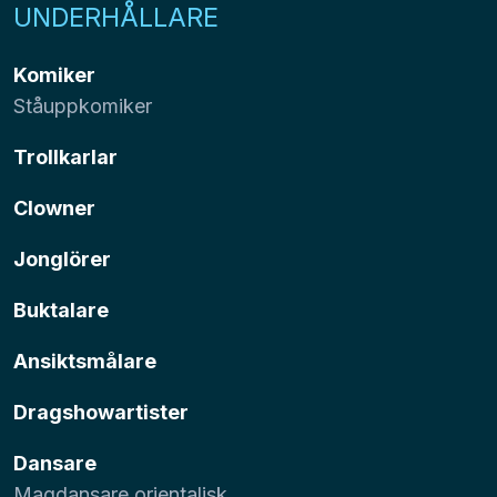
UNDERHÅLLARE
Komiker
Ståuppkomiker
Trollkarlar
Clowner
Jonglörer
Buktalare
Ansiktsmålare
Dragshowartister
Dansare
Magdansare orientalisk