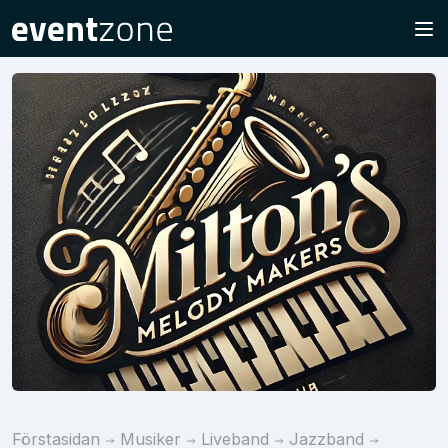
Förstasidan
Musiker
Liveband
Jazzband