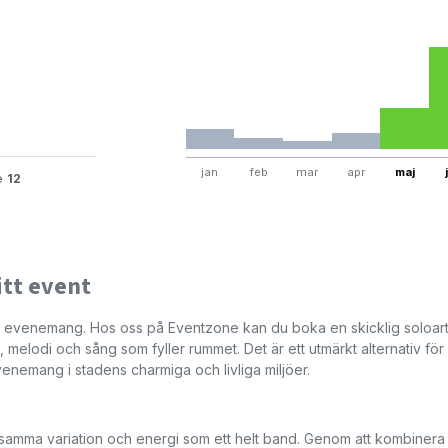
jan
feb
mar
apr
maj
te
12
itt event
värt evenemang. Hos oss på Eventzone kan du boka en skicklig soloart
melodi och sång som fyller rummet. Det är ett utmärkt alternativ för
 evenemang i stadens charmiga och livliga miljöer.
samma variation och energi som ett helt band. Genom att kombinera g