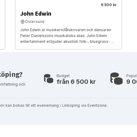
6 500 kr
John Edwin
Östersund
John Edwin är musikern/låtskrivaren och dansaren
Peter Danielssons musikaliska alias. John Edwin
entertainment erbjuder akustisk folk-, bluegrass- ...
köping?
Budget
Popul
från 6 500 kr
9 0
omfattning och
m kan bokas till ett evenemang i Linköping via Eventzone.