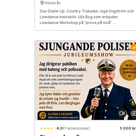
Västerås
Duo Duble Up: Country Trubadur Jojje Engström och
Linedance instruktör Ulla Bog som erbjuder
Linedance Workshop på "prova på nivå". ...
★★★★☆
4.0
(1 recensioner)
5 000 kr