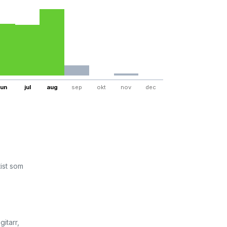
jun
jul
aug
sep
okt
nov
dec
ist som
itarr,