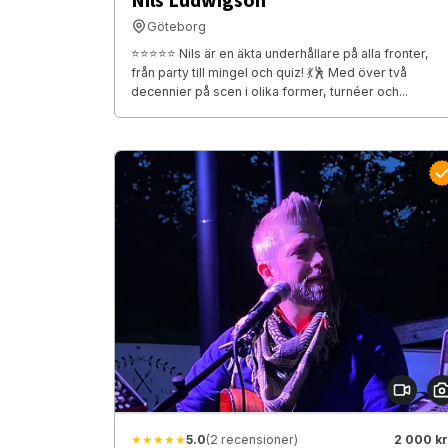
Nils Ludwigson
Göteborg
⭐⭐⭐⭐⭐ Nils är en äkta underhållare på alla fronter,
från party till mingel och quiz! 💃🕺 Med över två
decennier på scen i olika former, turnéer och...
★★★★★
5.0
(2 recensioner)
2 000 kr