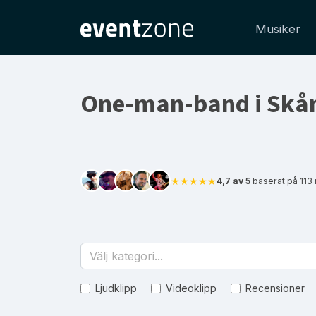
Musiker
One-man-band i Skån
★★★★★
4,7 av 5
baserat på 113
Välj kategori...
Ljudklipp
Videoklipp
Recensioner