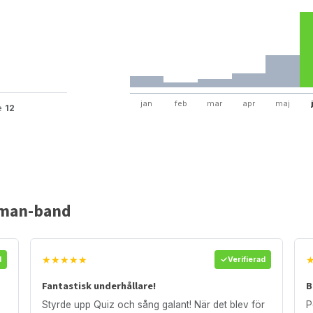
jan
feb
mar
apr
maj
te
12
-man-band
★★★★★
d
Verifierad
Fantastisk underhållare!
B
Styrde upp Quiz och sång galant! När det blev för
P