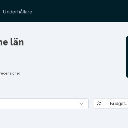
Underhållare
e län
 recensioner