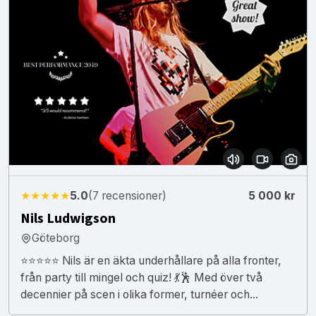
★★★★★
5.0
(7 recensioner)
5 000 kr
Nils Ludwigson
Göteborg
⭐⭐⭐⭐⭐ Nils är en äkta underhållare på alla fronter,
från party till mingel och quiz! 💃🕺 Med över två
decennier på scen i olika former, turnéer och...