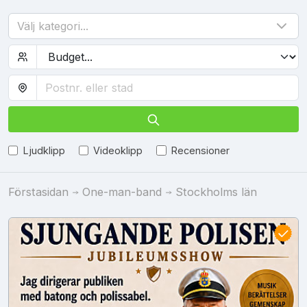
Välj kategori...
Ljudklipp
Videoklipp
Recensioner
Förstasidan
One-man-band
Stockholms län