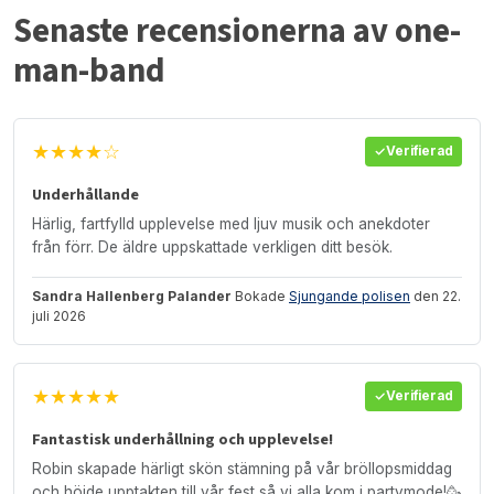
Senaste recensionerna av one-
man-band
★★★★☆
Verifierad
Underhållande
Härlig, fartfylld upplevelse med ljuv musik och anekdoter
från förr. De äldre uppskattade verkligen ditt besök.
Sandra Hallenberg Palander
Bokade
Sjungande polisen
den 22.
juli 2026
★★★★★
Verifierad
Fantastisk underhållning och upplevelse!
Robin skapade härligt skön stämning på vår bröllopsmiddag
och höjde upptakten till vår fest så vi alla kom i partymode!🥳