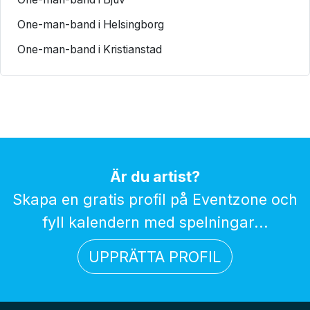
One-man-band i Helsingborg
One-man-band i Kristianstad
Är du artist?
Skapa en gratis profil på Eventzone och
fyll kalendern med spelningar...
UPPRÄTTA PROFIL