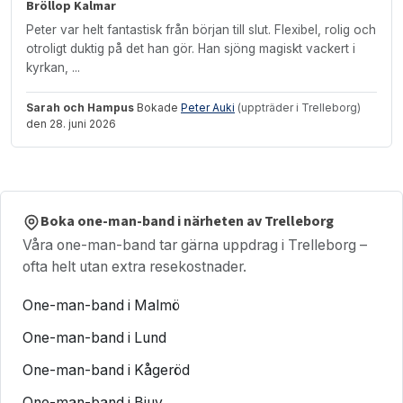
Bröllop Kalmar
Peter var helt fantastisk från början till slut. Flexibel, rolig och
otroligt duktig på det han gör. Han sjöng magiskt vackert i
kyrkan, ...
Sarah och Hampus
Bokade
Peter Auki
(uppträder i Trelleborg)
den 28. juni 2026
Boka one-man-band i närheten av Trelleborg
Våra one-man-band tar gärna uppdrag i Trelleborg –
ofta helt utan extra resekostnader.
One-man-band i Malmö
One-man-band i Lund
One-man-band i Kågeröd
One-man-band i Bjuv