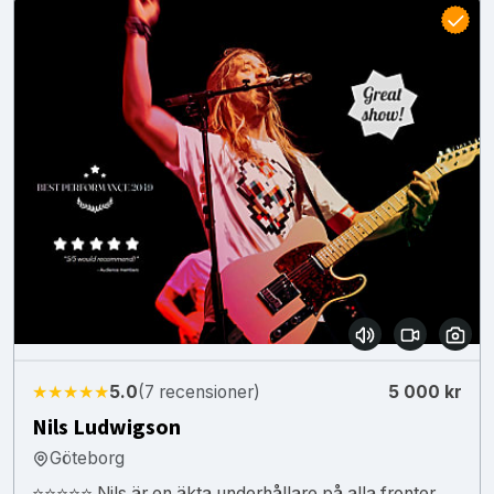
★★★★★
5.0
(7 recensioner)
5 000 kr
Nils Ludwigson
Göteborg
⭐⭐⭐⭐⭐ Nils är en äkta underhållare på alla fronter,