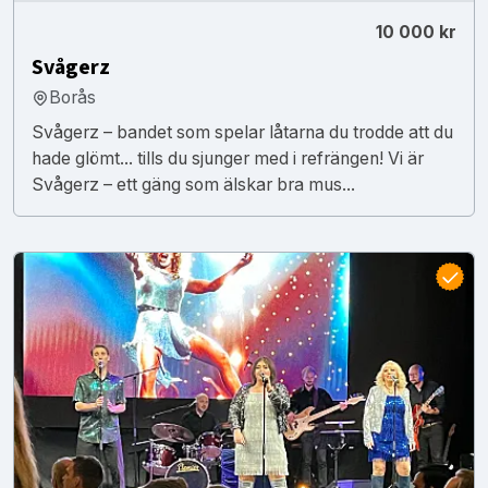
10 000 kr
Svågerz
Borås
Svågerz – bandet som spelar låtarna du trodde att du
hade glömt... tills du sjunger med i refrängen! Vi är
Svågerz – ett gäng som älskar bra mus...