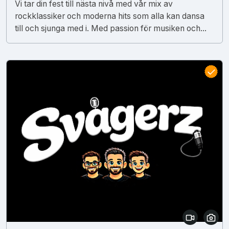
Vi tar din fest till nästa nivå med vår mix av
rockklassiker och moderna hits som alla kan dansa
till och sjunga med i. Med passion för musiken och...