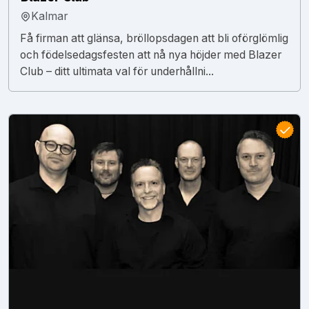
Kalmar
Få firman att glänsa, bröllopsdagen att bli oförglömlig
och födelsedagsfesten att nå nya höjder med Blazer
Club – ditt ultimata val för underhållni...