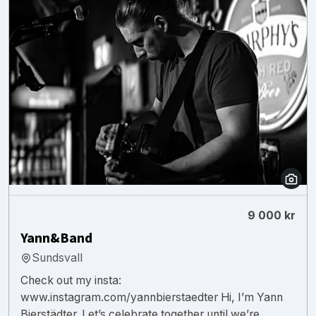
9 000 kr
Yann&Band
Sundsvall
Check out my insta:
www.instagram.com/yannbierstaedter Hi, I’m Yann
Bierstädter. Let’s celebrate together until we’re