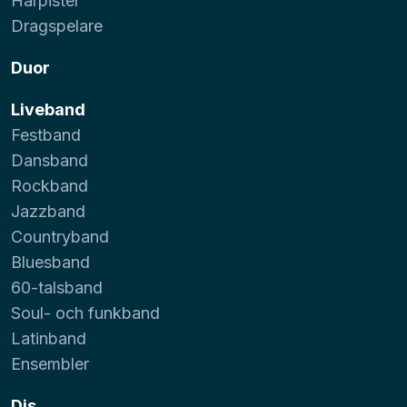
Harpister
Dragspelare
Duor
Liveband
Festband
Dansband
Rockband
Jazzband
Countryband
Bluesband
60-talsband
Soul- och funkband
Latinband
Ensembler
Djs