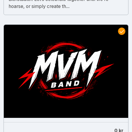
hoarse, or simply create th...
0 kr