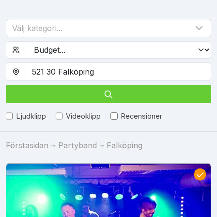
Välj kategori...
Ljudklipp
Videoklipp
Recensioner
Förstasidan
Partyband
Falköping