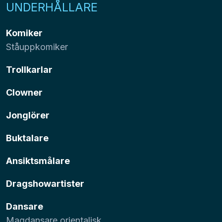
UNDERHÅLLARE
Komiker
Ståuppkomiker
Trollkarlar
Clowner
Jonglörer
Buktalare
Ansiktsmålare
Dragshowartister
Dansare
Magdansare orientalisk