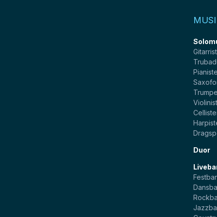
MUSI
Solom
Gitarris
Trubad
Pianist
Saxofo
Trumpe
Violinis
Celliste
Harpist
Dragsp
Duor
Liveba
Festba
Dansb
Rockb
Jazzb