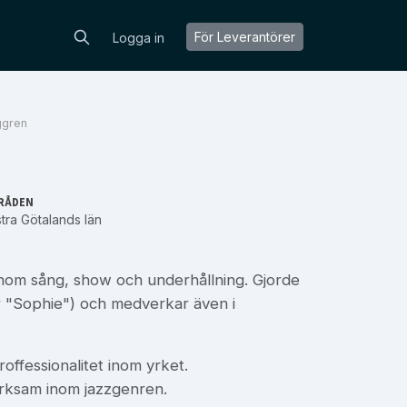
För Leverantörer
Logga in
ggren
RÅDEN
tra Götalands län
nom sång, show och underhållning. Gjorde
 "Sophie") och medverkar även i
offessionalitet inom yrket.
erksam inom jazzgenren.