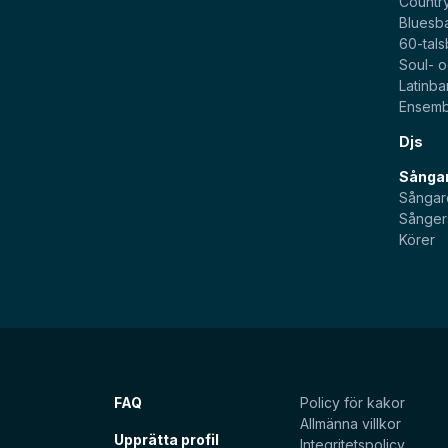
Countr
Bluesb
60-tal
Soul- 
Latinb
Ensemb
Djs
Sångar
Sångar
Sånger
Körer
FAQ
Policy för kakor
Allmänna villkor
Upprätta profil
Integritetspolicy