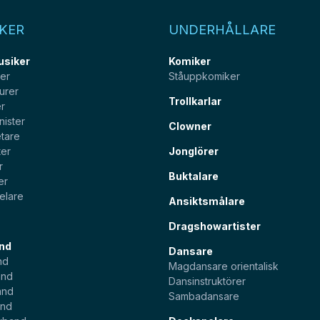
KER
UNDERHÅLLARE
usiker
Komiker
ter
Ståuppkomiker
urer
Trollkarlar
er
nister
Clowner
tare
ter
Jonglörer
r
Buktalare
er
elare
Ansiktsmålare
Dragshowartister
nd
Dansare
nd
Magdansare orientalisk
and
Dansinstruktörer
and
Sambadansare
and