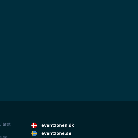
uläret
eventzonen.dk
eventzone.se
e.se