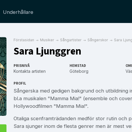
Underhållare
Förstasidan
Musiker
Sångartister
Sångerskor
Sara Ljun
Sara Ljunggren
PRISNIVÅ
HEMSTAD
OM
Kontakta artisten
Göteborg
Väs
PROFIL
Sångerska med gedigen bakgrund och utbildning i
bl.a musikalen "Mamma Mia!" (ensemble och cover
Hollywoodfilmen "Mamma Mia!".
Otaliga scenframträdanden medför stor rutin och pr
Sara sjunger inom de flesta genrer men är mest v