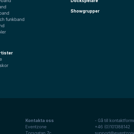
yband
Dockspelare
and
Showgrupper
sband
och funkband
and
ler
tister
e
skor
Kontakta oss
- Gå till kontaktform
Eventzone
+46 (0)101388142
Torsgatan 7c
support@eventzon