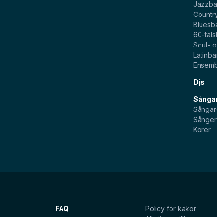
Jazzb
Countr
Bluesb
60-tal
Soul- 
Latinb
Ensemb
Djs
Sångar
Sångar
Sånger
Körer
FAQ
Policy för kakor