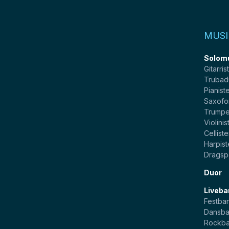
MUSI
Solom
Gitarris
Trubad
Pianist
Saxofo
Trumpe
Violinis
Celliste
Harpist
Dragsp
Duor
Liveba
Festba
Dansb
Rockb