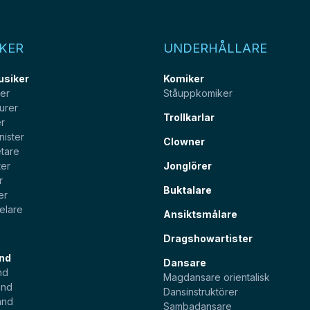
KER
UNDERHÅLLARE
usiker
Komiker
ter
Ståuppkomiker
urer
Trollkarlar
er
nister
Clowner
tare
ter
Jonglörer
r
Buktalare
er
elare
Ansiktsmålare
Dragshowartister
nd
Dansare
nd
Magdansare orientalisk
and
Dansinstruktörer
and
Sambadansare