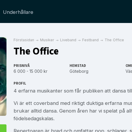
Underhållare
Förstasidan
Musiker
Liveband
Festband
The Office
The Office
PRISNIVÅ
HEMSTAD
OM
6 000 - 15 000 kr
Göteborg
Väs
PROFIL
4 erfarna musikanter som får publiken att dansa till 
Vi är ett coverband med riktigt duktiga erfarna mus
brukar alltid dansa. Genom åren har vi spelat på all
födelsedagskalas.
Repertoaren är bred och omfattar pop, schlager, sve