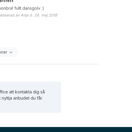
årsfest
onbra! fullt dansgolv :)
enserad av Anja d. 26. maj 2018
oner
ice att kontakta dig så
t nyttja anbudet du får.