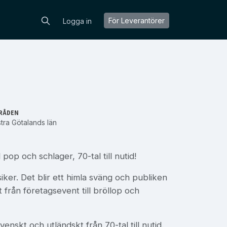
För Leverantörer
Logga in
RÅDEN
tra Götalands län
pop och schlager, 70-tal till nutid!
iker. Det blir ett himla sväng och publiken
t från företagsevent till bröllop och
nskt och utländskt från 70-tal till nutid.