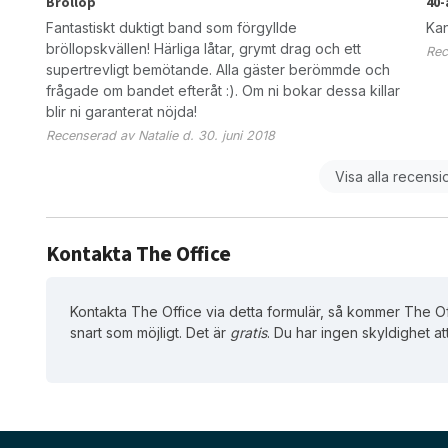
Bröllop
40-
Fantastiskt duktigt band som förgyllde
Kan
bröllopskvällen! Härliga låtar, grymt drag och ett
Rec
supertrevligt bemötande. Alla gäster berömmde och
frågade om bandet efteråt :). Om ni bokar dessa killar
blir ni garanterat nöjda!
Recenserad av Natalie d. 30. juni 2018
Visa alla recensi
Kontakta The Office
Kontakta The Office via detta formulär, så kommer The Off
snart som möjligt. Det är
gratis
. Du har ingen skyldighet at