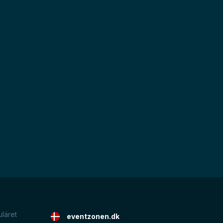
uläret
eventzonen.dk