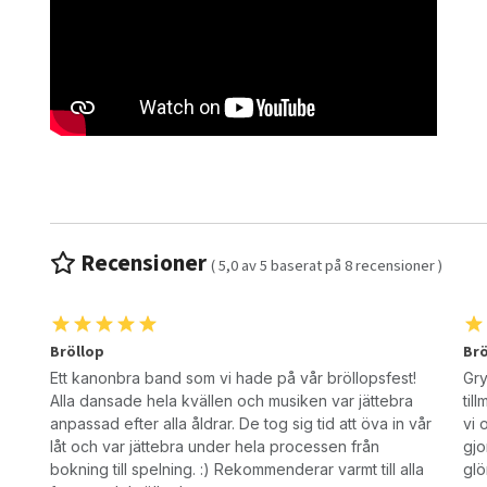
Recensioner
(
5,0
av
5
baserat på
8
recensioner )
Bröllop
Brö
Ett kanonbra band som vi hade på vår bröllopsfest!
Gry
Alla dansade hela kvällen och musiken var jättebra
til
anpassad efter alla åldrar. De tog sig tid att öva in vår
vi 
låt och var jättebra under hela processen från
gjo
bokning till spelning. :) Rekommenderar varmt till alla
gl