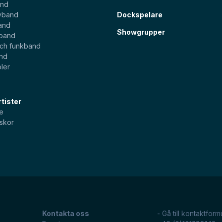
and
yband
Dockspelare
and
Showgrupper
sband
och funkband
and
ler
tister
e
skor
Kontakta oss
- Gå till kontaktform