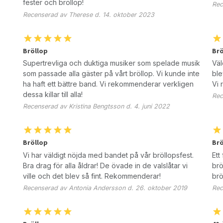
fester och bröllop!
Rec
Recenserad av Therese d. 14. oktober 2023
Bröllop
Brö
Supertrevliga och duktiga musiker som spelade musik
Väl
som passade alla gäster på vårt bröllop. Vi kunde inte
ble
ha haft ett bättre band. Vi rekommenderar verkligen
Vi 
dessa killar till alla!
Rec
Recenserad av Kristina Bengtsson d. 4. juni 2022
Bröllop
Brö
Vi har väldigt nöjda med bandet på vår bröllopsfest.
Ett
Bra drag för alla åldrar! De övade in de valslåtar vi
brö
ville och det blev så fint. Rekommenderar!
brö
Recenserad av Antonia Andersson d. 26. oktober 2019
Rec