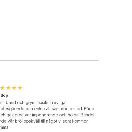
llop
mt band och grym musik! Trevliga,
lmötesgående och enkla att samarbeta med. Både
och gästerna var imponerande och nöjda. Bandet
rde vår bröllopskväll till något vi sent kommer
ömma!