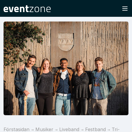
Förstasidan
Musiker
Liveband
Festband
Tri-