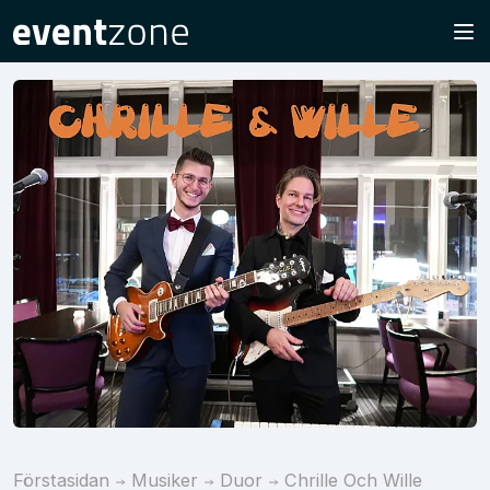
Förstasidan
Musiker
Duor
Chrille Och Wille