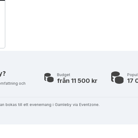
y?
Budget
Popul
från 11 500 kr
17 
omfattning och
an bokas till ett evenemang i Gamleby via Eventzone.