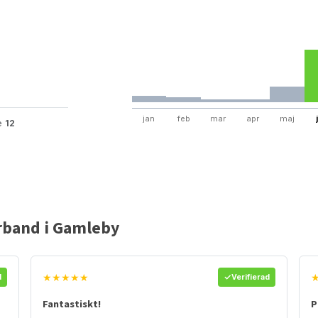
jan
feb
mar
apr
maj
te
12
rband i Gamleby
★★★★★
d
Verifierad
Fantastiskt!
P