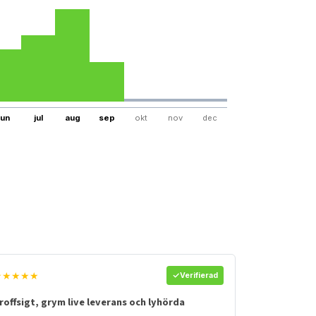
jun
jul
aug
sep
okt
nov
dec
★★★★★
Verifierad
roffsigt, grym live leverans och lyhörda