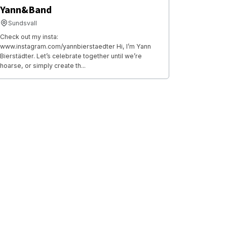
Yann&Band
Sundsvall
Check out my insta:
www.instagram.com/yannbierstaedter Hi, I’m Yann
Bierstädter. Let’s celebrate together until we’re
hoarse, or simply create th...