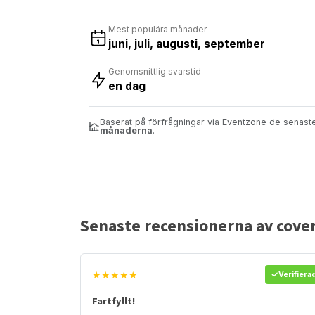
Mest populära månader
juni, juli, augusti, september
Genomsnittlig svarstid
en dag
Baserat på förfrågningar via Eventzone de senas
månaderna
.
Senaste recensionerna av cove
★★★★★
Verifiera
Fartfyllt!