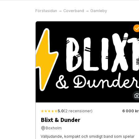
Förstasidan
Coverband
Gamleby
★★★★★
5.0
(2 recensioner)
6 000 kr
Blixt & Dunder
Boxholm
Välljudande, kompakt och smidigt band som spelar