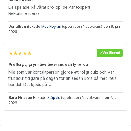
De spelade på vårat bröllop, de var toppen!
Rekommenderas!
Jonathan
Bokade
Müsikbyrån
(uppträder i Nävekvarn)
den 9. juni
2026
★★★★★
Verifierad
Proffsigt, grym live leverans och lyhörda
Nils som var kontaktperson gjorde ett roligt quiz och var
trubadur tidigare på dagen för att sedan köra på med hela
bandet. Det bjöds på ...
Sara Nilsson
Bokade
Ståpäls
(uppträder i Nävekvarn)
den 7. juni
2026