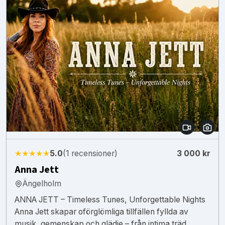
★★★★★
5.0
(1 recensioner)
3 000 kr
Anna Jett
Ängelholm
ANNA JETT – Timeless Tunes, Unforgettable Nights
Anna Jett skapar oförglömliga tillfällen fyllda av
musik, gemenskap och glädje – från intima träd...