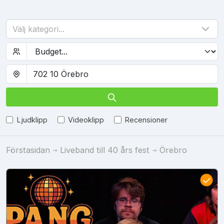
Välj kategori...
Ljudklipp
Videoklipp
Recensioner
Förstasidan
Liveband till 40 års fest
Örebro