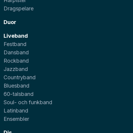
Harpister
Dragspelare
Duor
Liveband
Festband
Dansband
Rockband
Jazzband
Countryband
Bluesband
60-talsband
Soul- och funkband
Latinband
Ensembler
Djs