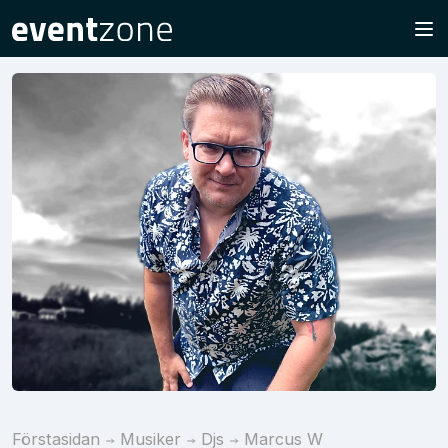
Förstasidan
Musiker
Djs
Marcus W