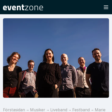
Förstasidan
Musiker
Liveband
Festband
Marie