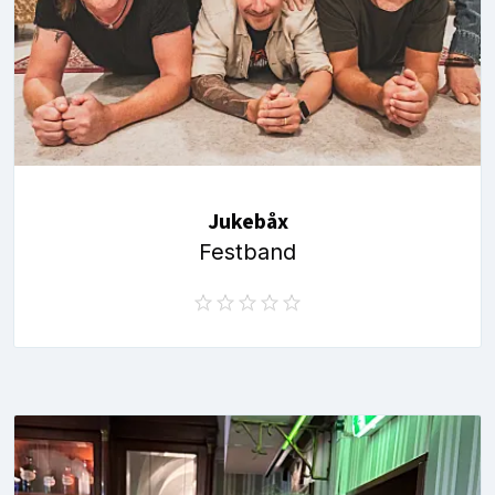
Jukebåx
Festband