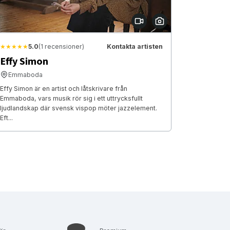
★★★★★
5.0
(1 recensioner)
Kontakta artisten
Effy Simon
Emmaboda
Effy Simon är en artist och låtskrivare från
Emmaboda, vars musik rör sig i ett uttrycksfullt
ljudlandskap där svensk vispop möter jazzelement.
Eft...