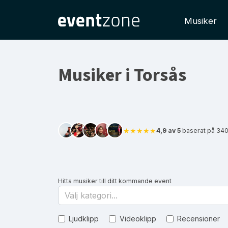
Musiker
Musiker i Torsås
★★★★★
4,9 av 5
baserat på 340
Hitta musiker till ditt kommande event
Välj kategori...
Ljudklipp
Videoklipp
Recensioner