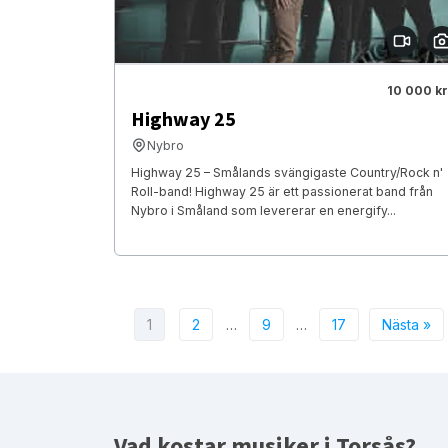
10 000 kr
Highway 25
Nybro
Highway 25 – Smålands svängigaste Country/Rock n'
Roll-band! Highway 25 är ett passionerat band från
Nybro i Småland som levererar en energify...
1
2
…
9
…
17
Nästa »
Vad kostar musiker i Torsås?