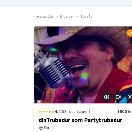
Förstasidan
Musiker
Torsås
★★★★★
4.4
(58 recensioner)
1 500 kr
dinTrubadur som Partytrubadur
Torsås