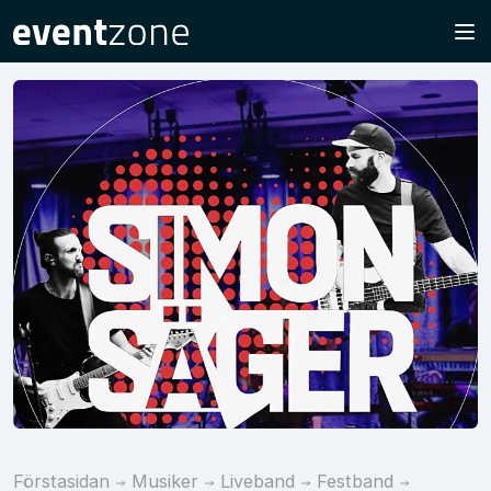
Förstasidan
Musiker
Liveband
Festband