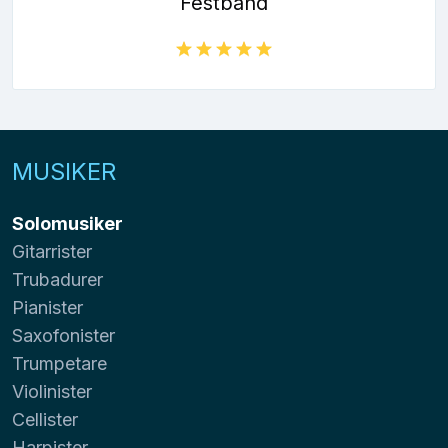
Festband
MUSIKER
Solomusiker
Gitarrister
Trubadurer
Pianister
Saxofonister
Trumpetare
Violinister
Cellister
Harpister