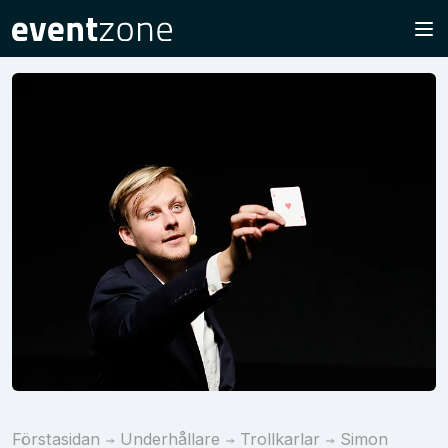
Förstasidan
Underhållare
Trollkarlar
Simon