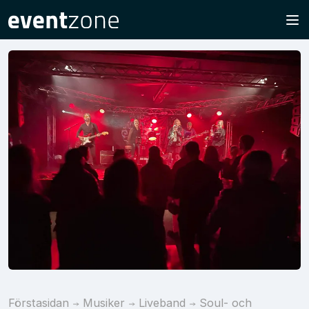
Förstasidan
Musiker
Liveband
Soul- och