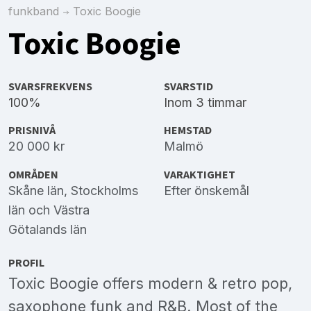
funkband
Toxic Boogie
Toxic Boogie
SVARSFREKVENS
SVARSTID
100%
Inom 3 timmar
PRISNIVÅ
HEMSTAD
20 000 kr
Malmö
OMRÅDEN
VARAKTIGHET
Skåne län
,
Stockholms
Efter önskemål
län
och
Västra
Götalands län
PROFIL
Toxic Boogie offers modern & retro pop,
saxophone funk and R&B. Most of the