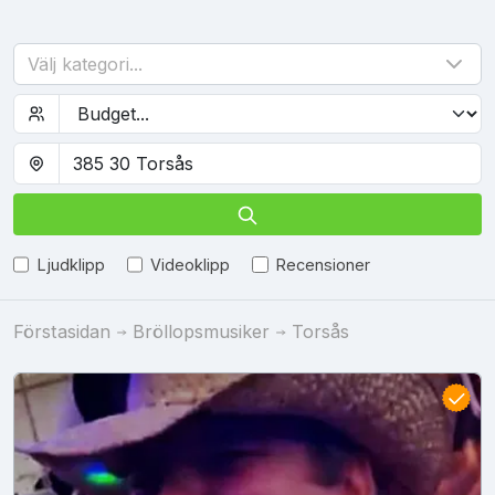
Välj kategori...
Ljudklipp
Videoklipp
Recensioner
Förstasidan
Bröllopsmusiker
Torsås