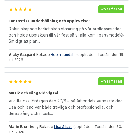
★★★★★
Verifierad
Fantastisk underhållning och upplevelse!
Robin skapade härligt skön stämning på vår bröllopsmiddag
och höjde upptakten till vår fest så vi alla kom i partymode!🥳
Smidigt att plan...
Vicky Assgård
Bokade
Robin Lundahl
(uppträder i Torsås)
den 19.
juli 2026
★★★★★
Verifierad
Musik och sång vid vigsel
Vi gifte oss lördagen den 27/6 – på årtiondets varmaste dag!
Lisa och Isac var både trevliga och professionella, och
deras sång och musik...
Malin Blomberg
Bokade
Lisa & Isac
(uppträder i Torsås)
den 30.
juni 2026