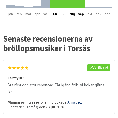
jan
feb
mar
apr
maj
jun
jul
aug
sep
okt
nov
dec
Senaste recensionerna av
bröllopsmusiker i Torsås
★★★★★
Verifierad
Fartfyllt!
Bra röst och stor repertoar. Får igång folk. Vi bokar gärna
igen.
Magnarps intresseförening
Bokade
Anna Jett
(uppträder i Torsås)
den 26. juli 2026