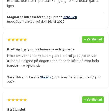
Bra röst och stor repertoar. Får igång folk. Vi bokar gärna
igen.
Magnarps intresseförening
Bokade
Anna Jett
(uppträder i Linköping)
den 26. juli 2026
★★★★★
Verifierad
Proffsigt, grym live leverans och lyhörda
Nils som var kontaktperson gjorde ett roligt quiz och var
trubadur tidigare på dagen för att sedan köra på med hela
bandet. Det bjöds på ...
Sara Nilsson
Bokade
Ståpäls
(uppträder i Linköping)
den 7. juni
2026
★★★★★
Verifierad
Strålande!