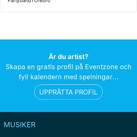
Partyband i Örebro
Är du artist?
Skapa en gratis profil på Eventzone och
fyll kalendern med spelningar...
UPPRÄTTA PROFIL
MUSIKER