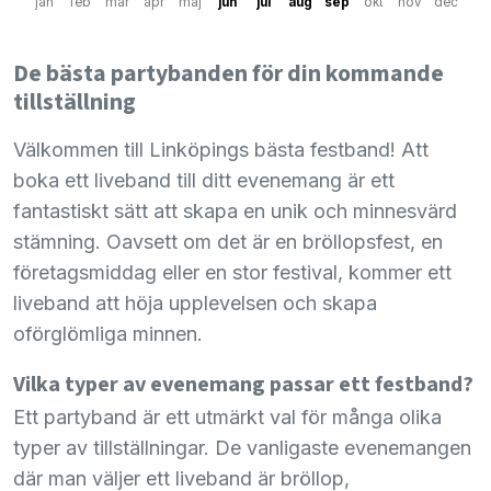
jan
feb
mar
apr
maj
jun
jul
aug
sep
okt
nov
dec
De bästa partybanden för din kommande
tillställning
Välkommen till Linköpings bästa festband! Att
boka ett liveband till ditt evenemang är ett
fantastiskt sätt att skapa en unik och minnesvärd
stämning. Oavsett om det är en bröllopsfest, en
företagsmiddag eller en stor festival, kommer ett
liveband att höja upplevelsen och skapa
oförglömliga minnen.
Vilka typer av evenemang passar ett festband?
Ett partyband är ett utmärkt val för många olika
typer av tillställningar. De vanligaste evenemangen
där man väljer ett liveband är bröllop,