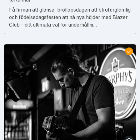
Få firman att glänsa, bröllopsdagen att bli oförglömlig
och födelsedagsfesten att nå nya höjder med Blazer
Club – ditt ultimata val för underhållni...