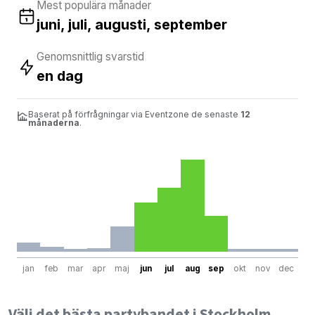
Mest populära månader
juni, juli, augusti, september
Genomsnittlig svarstid
en dag
Baserat på förfrågningar via Eventzone de senaste
12
månaderna
.
jan
feb
mar
apr
maj
jun
jul
aug
sep
okt
nov
dec
Välj det bästa partybandet i Stockholm