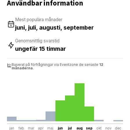
Användbar information
Mest populära månader
juni, juli, augusti, september
Genomsnittlig svarstid
ungefär 15 timmar
Baserat på förfrågningar via Eventzone de senaste
12
månaderna
.
jan
feb
mar
apr
maj
jun
jul
aug
sep
okt
nov
dec