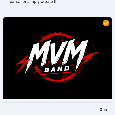
hoarse, or simply create th...
0 kr