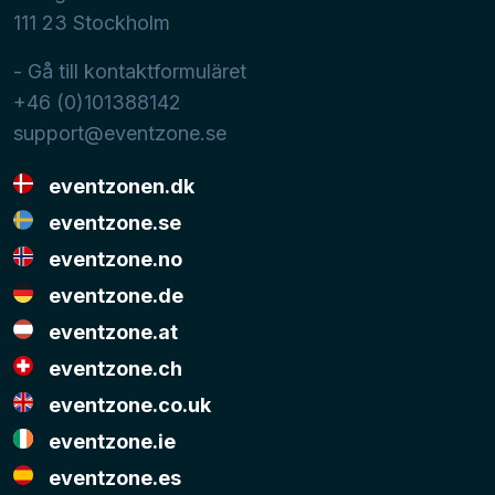
111 23
Stockholm
- Gå till kontaktformuläret
+46 (0)101388142
support@eventzone.se
eventzonen.dk
eventzone.se
eventzone.no
eventzone.de
eventzone.at
eventzone.ch
eventzone.co.uk
eventzone.ie
eventzone.es