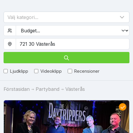
Välj kategori...
Ljudklipp
Videoklipp
Recensioner
Förstasidan
Partyband
Västerås