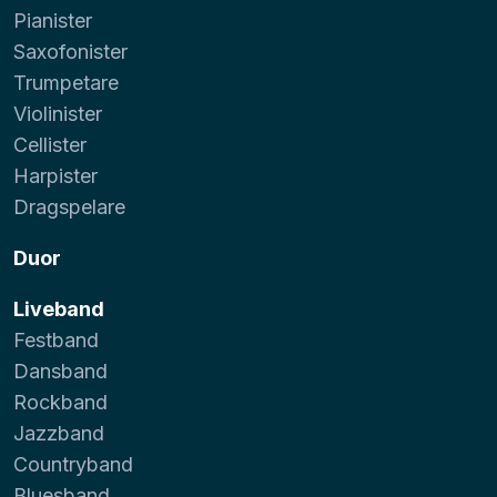
Pianister
Saxofonister
Trumpetare
Violinister
Cellister
Harpister
Dragspelare
Duor
Liveband
Festband
Dansband
Rockband
Jazzband
Countryband
Bluesband